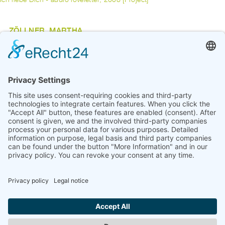
ZÖLLNER, MARTHA
Skulptur im öffentlichen Raum, 1981 [Project]
ZZOT, KÜNSTLERGRUPPE
ExR-Brücken-projekt, 1989 [Project]
previous
1
...
8
9
10
11
12
13
14
15
16