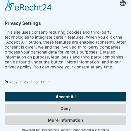
BORRIES, KURT-WOLF VON
Ansgar-Säule, 1965
previous
1
2
3
4
5
6
7
8
9
10
...
17
next
© 2008-2026 Senator für Kultur Bremen