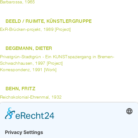
Barbarossa, 1965
BEELD / RUIMTE, KÜNSTLERGRUPPE
ExR-Brücken-projekt, 1989 [Project]
BEGEMANN, DIETER
Privatgrün-Stadtgrün - Ein KUNSTspaziergang in Bremen-
Schwachhausen, 1997 [Project]
Korrespondenz, 1991 [Work]
BEHN, FRITZ
Reichskolonial-Ehrenmal, 1932
BEHRENDS, JOHANN
Skulpturen im Park des St.-Jürgen-Krankenhauses, 1991 [Project]
Vor-Stein, 1988 [Work]
Bildhauer-Symposion Bremen Sebaldsbrück, 1988 [Project]