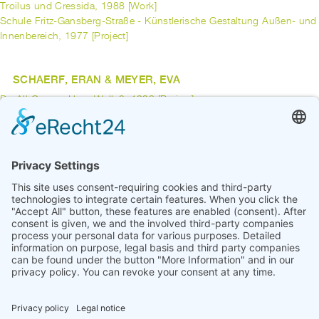
Troilus und Cressida, 1988 [Work]
Schule Fritz-Gansberg-Straße - Künstlerische Gestaltung Außen- und
Innenbereich, 1977 [Project]
SCHAERF, ERAN & MEYER, EVA
Do All Oceans Have Walls?, 1998 [Project]
SCHÄFFER, ULRIKE
Windfall 89, 1989 [Project]
previous
1
...
8
9
10
11
12
13
14