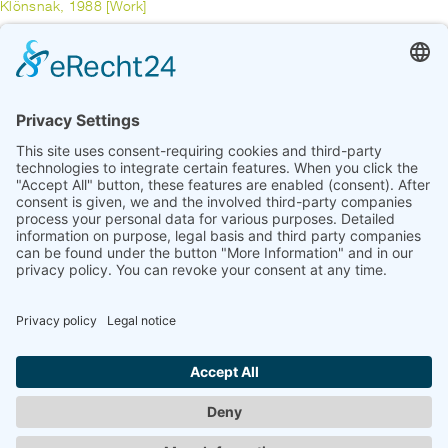
Klönsnak, 1988 [Work]
HUNE, JÜRGEN
Purple Haze, 1984 [Work]
previous
1
2
3
4
5
6
7
8
9
10
11
...
17
next