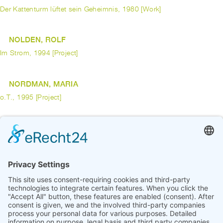
Der Kattenturm lüftet sein Geheimnis, 1980 [Work]
NOLDEN, ROLF
Im Strom, 1994 [Project]
NORDMAN, MARIA
o.T., 1995 [Project]
ODAHARA, LUCAS
Handdialog (nach Kollwitz, nach Clark), 2019 [Work]
previous
1
...
6
7
8
9