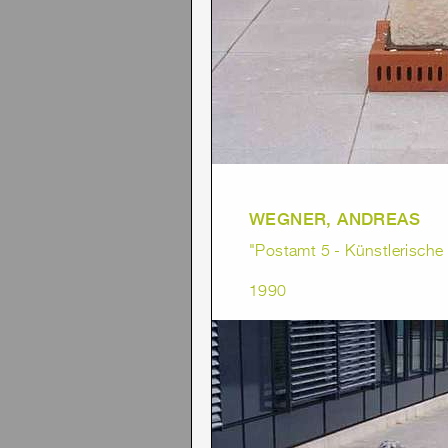
WEGNER, ANDREAS
"Postamt 5 - Künstlerisch
1990