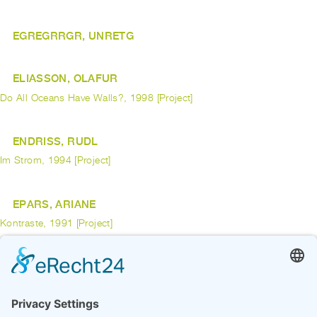
EGREGRRGR, UNRETG
ELIASSON, OLAFUR
Do All Oceans Have Walls?, 1998 [Project]
ENDRISS, RUDL
Im Strom, 1994 [Project]
EPARS, ARIANE
Kontraste, 1991 [Project]
ERCAN, FETHI
Türkisches Dorf, 1981 [Work]
Dorfplatz, 1981 [Work]
previous