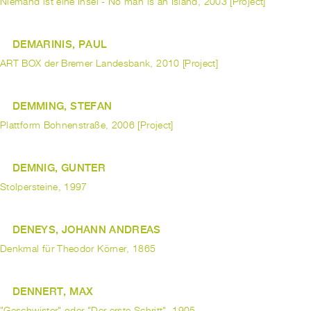
Niemand ist eine Insel - No man is an Island, 2003 [Project]
DEMARINIS, PAUL
ART BOX der Bremer Landesbank, 2010 [Project]
DEMMING, STEFAN
Plattform Bohnenstraße, 2006 [Project]
DEMNIG, GUNTER
Stolpersteine, 1997
DENEYS, JOHANN ANDREAS
Denkmal für Theodor Körner, 1865
DENNERT, MAX
"Geschwister" oder "Der erste Schritt", 1905