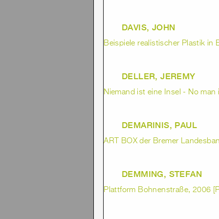
DAVIS, JOHN
Beispiele realistischer Plastik in
DELLER, JEREMY
Niemand ist eine Insel - No man i
DEMARINIS, PAUL
ART BOX der Bremer Landesbank
DEMMING, STEFAN
Plattform Bohnenstraße, 2006 [P