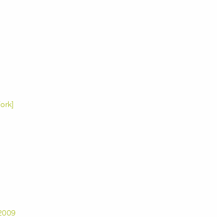
ork]
2009