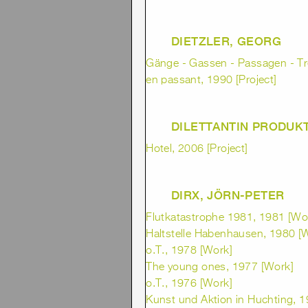
DIETZLER, GEORG
Gänge - Gassen - Passagen - Tr
en passant, 1990 [Project]
DILETTANTIN PRODUK
Hotel, 2006 [Project]
DIRX, JÖRN-PETER
Flutkatastrophe 1981, 1981 [Wo
Haltstelle Habenhausen, 1980 [
o.T., 1978 [Work]
The young ones, 1977 [Work]
o.T., 1976 [Work]
Kunst und Aktion in Huchting, 1