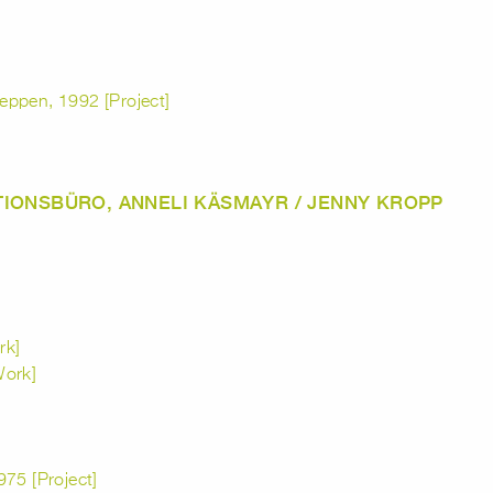
eppen, 1992 [Project]
TIONSBÜRO, ANNELI KÄSMAYR / JENNY KROPP
rk]
Work]
975 [Project]