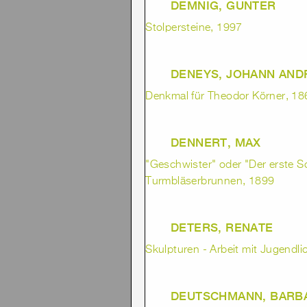
DEMNIG, GUNTER
Stolpersteine, 1997
DENEYS, JOHANN AND
Denkmal für Theodor Körner, 18
DENNERT, MAX
"Geschwister" oder "Der erste Sc
Turmbläserbrunnen, 1899
DETERS, RENATE
Skulpturen - Arbeit mit Jugendl
DEUTSCHMANN, BARB