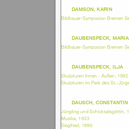
DAMSON, KARIN
Bildhauer-Symposion Bremen Seb
DAUBENSPECK, MARIA
Bildhauer-Symposion Bremen Seb
DAUBENSPECK, ILJA
Skulpturen Innen - Außen, 1992 
Skulpturen im Park des St.-Jürg
DAUSCH, CONSTANTIN
Jüngling und Schicksalsgöttin, 
Musika, 1933
Siegfried, 1890