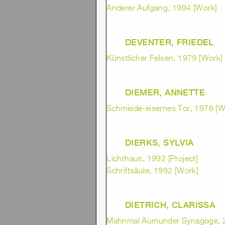
Anderer Aufgang, 1994 [Work]
DEVENTER, FRIEDEL
Künstlicher Felsen, 1979 [Work]
DIEMER, ANNETTE
Schmiede-eisernes Tor, 1976 [W
DIERKS, SYLVIA
Lichthaus, 1992 [Project]
Schriftsäule, 1992 [Work]
DIETRICH, CLARISSA
Mahnmal Aumunder Synagoge, 