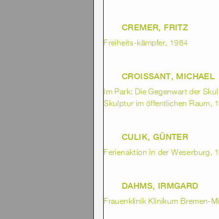
CREMER, FRITZ
Freiheits-kämpfer, 1984
CROISSANT, MICHAEL
Im Park: Die Gegenwart der Skul
Skulptur im öffentlichen Raum, 1
CULIK, GÜNTER
Ferienaktion in der Weserburg, 1
DAHMS, IRMGARD
Frauenklinik Klinikum Bremen-Mi