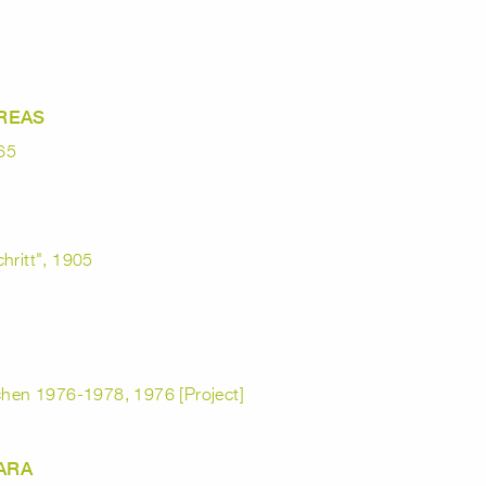
REAS
65
hritt", 1905
ichen 1976-1978, 1976 [Project]
ARA