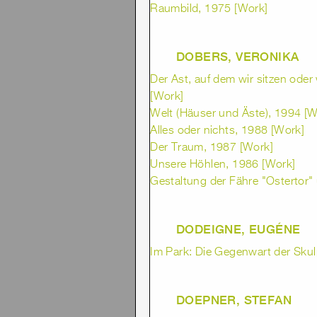
Raumbild, 1975 [Work]
DOBERS, VERONIKA
Der Ast, auf dem wir sitzen oder
[Work]
Welt (Häuser und Äste), 1994 [W
Alles oder nichts, 1988 [Work]
Der Traum, 1987 [Work]
Unsere Höhlen, 1986 [Work]
Gestaltung der Fähre "Ostertor
DODEIGNE, EUGÉNE
Im Park: Die Gegenwart der Skul
DOEPNER, STEFAN