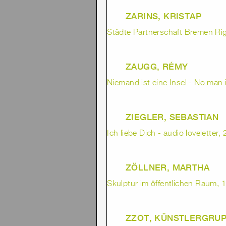
ZARINS, KRISTAP
Städte Partnerschaft Bremen Ri
ZAUGG, RÉMY
Niemand ist eine Insel - No man i
ZIEGLER, SEBASTIAN
Ich liebe Dich - audio loveletter,
ZÖLLNER, MARTHA
Skulptur im öffentlichen Raum, 1
ZZOT, KÜNSTLERGRU