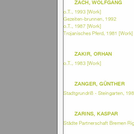
ZACH, WOLFGANG
o.T., 1993 [Work]
Gezeiten-brunnen, 1992
o.T., 1987 [Work]
Trojanisches Pferd, 1981 [Work]
ZAKIR, ORHAN
o.T., 1983 [Work]
ZANGER, GÜNTHER
Stadtgrundriß - Steingarten, 19
ZARINS, KASPAR
Städte Partnerschaft Bremen Ri