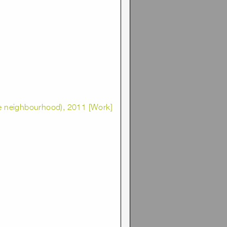
he neighbourhood), 2011 [Work]