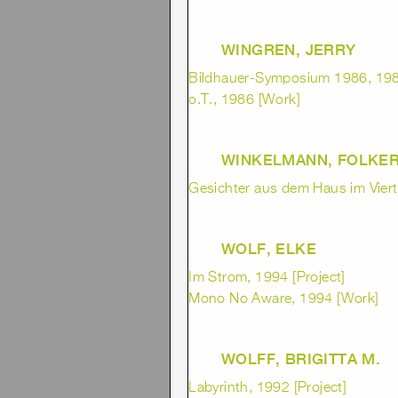
WINGREN, JERRY
Bildhauer-Symposium 1986, 1986
o.T., 1986 [Work]
WINKELMANN, FOLKE
Gesichter aus dem Haus im Viert
WOLF, ELKE
Im Strom, 1994 [Project]
Mono No Aware, 1994 [Work]
WOLFF, BRIGITTA M.
Labyrinth, 1992 [Project]