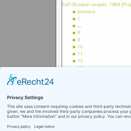
ExR-Brücken-projekt, 1989 [Proj
previous
1
...
8
9
10
11
12
13
14
15
16
17
© 2008-2026 Senator für Kultur