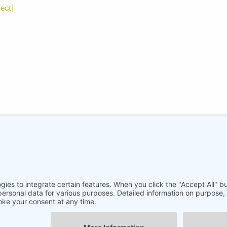
ect]
 Bremen
Imprint
Imprint
Privacy Policy