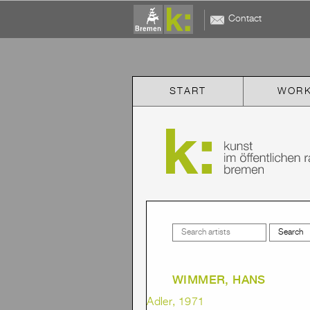
Contact
START
WOR
WIMMER, HANS
Adler, 1971