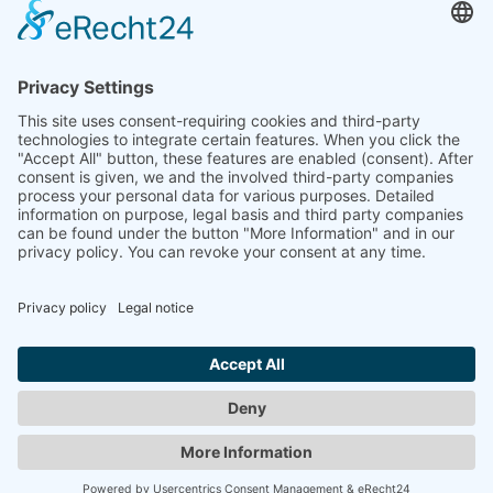
BORRIES, KURT-WOLF VON
Ansgar-Säule, 1965
previous
1
2
3
4
5
6
7
8
9
10
...
17
next
© 2008-2026 Senator für Kultur Bremen