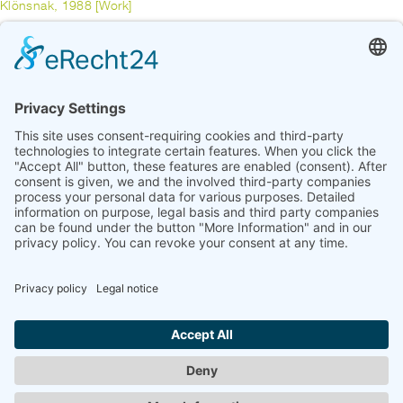
Klönsnak, 1988 [Work]
HUNE, JÜRGEN
Purple Haze, 1984 [Work]
previous
1
2
3
4
5
6
7
8
9
10
11
...
17
next