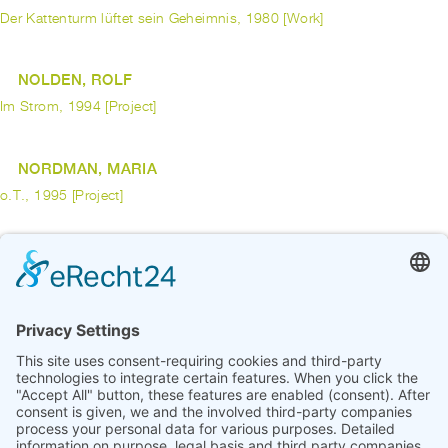
Der Kattenturm lüftet sein Geheimnis, 1980 [Work]
NOLDEN, ROLF
Im Strom, 1994 [Project]
NORDMAN, MARIA
o.T., 1995 [Project]
ODAHARA, LUCAS
Handdialog (nach Kollwitz, nach Clark), 2019 [Work]
previous
1
...
6
7
8
9