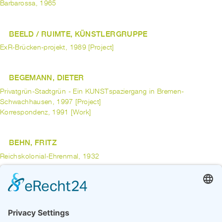
Barbarossa, 1965
BEELD / RUIMTE, KÜNSTLERGRUPPE
ExR-Brücken-projekt, 1989 [Project]
BEGEMANN, DIETER
Privatgrün-Stadtgrün - Ein KUNSTspaziergang in Bremen-
Schwachhausen, 1997 [Project]
Korrespondenz, 1991 [Work]
BEHN, FRITZ
Reichskolonial-Ehrenmal, 1932
BEHRENDS, JOHANN
Skulpturen im Park des St.-Jürgen-Krankenhauses, 1991 [Project]
Vor-Stein, 1988 [Work]
Bildhauer-Symposion Bremen Sebaldsbrück, 1988 [Project]