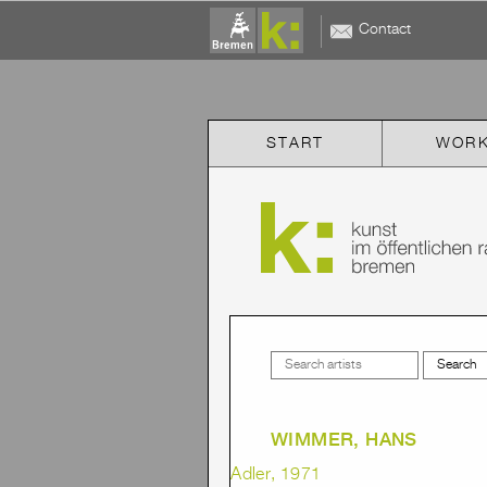
Contact
START
WOR
WIMMER, HANS
Adler, 1971