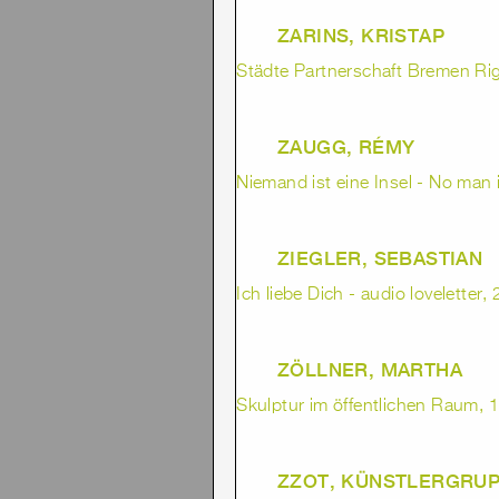
ZARINS, KRISTAP
Städte Partnerschaft Bremen Ri
ZAUGG, RÉMY
Niemand ist eine Insel - No man i
ZIEGLER, SEBASTIAN
Ich liebe Dich - audio loveletter,
ZÖLLNER, MARTHA
Skulptur im öffentlichen Raum, 1
ZZOT, KÜNSTLERGRU