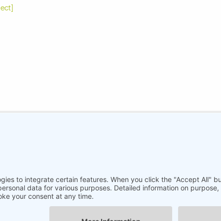
ect]
 Bremen
Imprint
Imprint
Privacy Policy