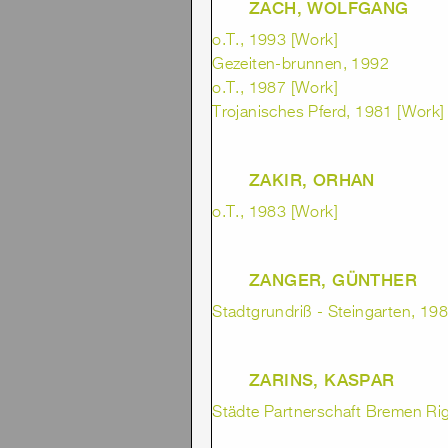
ZACH, WOLFGANG
o.T., 1993 [Work]
Gezeiten-brunnen, 1992
o.T., 1987 [Work]
Trojanisches Pferd, 1981 [Work]
ZAKIR, ORHAN
o.T., 1983 [Work]
ZANGER, GÜNTHER
Stadtgrundriß - Steingarten, 19
ZARINS, KASPAR
Städte Partnerschaft Bremen Ri