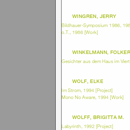
WINGREN, JERRY
Bildhauer-Symposium 1986, 1986
o.T., 1986 [Work]
WINKELMANN, FOLKE
Gesichter aus dem Haus im Viert
WOLF, ELKE
Im Strom, 1994 [Project]
Mono No Aware, 1994 [Work]
WOLFF, BRIGITTA M.
Labyrinth, 1992 [Project]