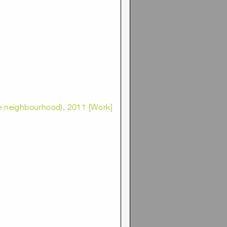
he neighbourhood), 2011 [Work]