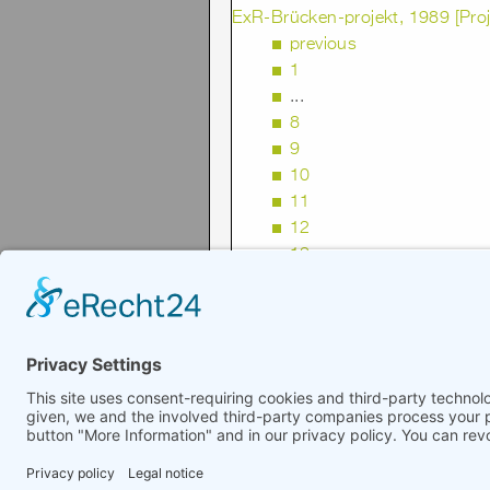
ExR-Brücken-projekt, 1989 [Proj
previous
1
...
8
9
10
11
12
13
14
15
16
17
© 2008-2026 Senator für Kultur