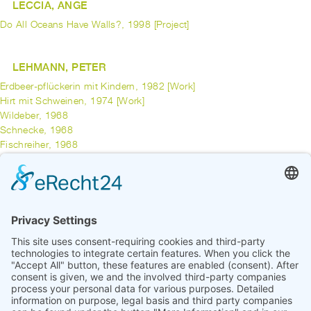
LECCIA, ANGE
Do All Oceans Have Walls?, 1998 [Project]
LEHMANN, PETER
Erdbeer-pflückerin mit Kindern, 1982 [Work]
Hirt mit Schweinen, 1974 [Work]
Wildeber, 1968
Schnecke, 1968
Fischreiher, 1968
Seelöwen, 1964
Fischotter, 1959
Storch, 1957
previous
1
...
4
5
6
7
8