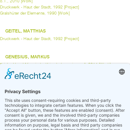
o.T., 2010 [Work]
Druckwerk - Haut der Stadt, 1992 [Project]
Gralshüter der Elemente, 1990 [Work]
GEITEL, MATTHIAS
Druckwerk - Haut der Stadt, 1992 [Project]
GENESIUS, MARKUS
"Liebe Herta! Nie wieder Krieg haben wir ge...", 2011 [Work]
GENZ, ANDREAS
Plattform Bohnenstraße, 2006 [Project]
previous
1
2
3
4
5