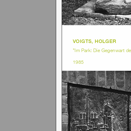
VOIGTS, HOLGER
"Im Park: Die Gegenwart de
1985