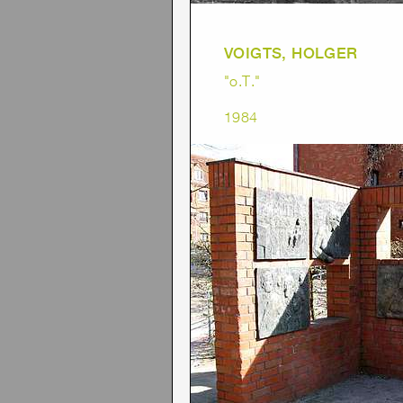
VOIGTS, HOLGER
"o.T."
1984