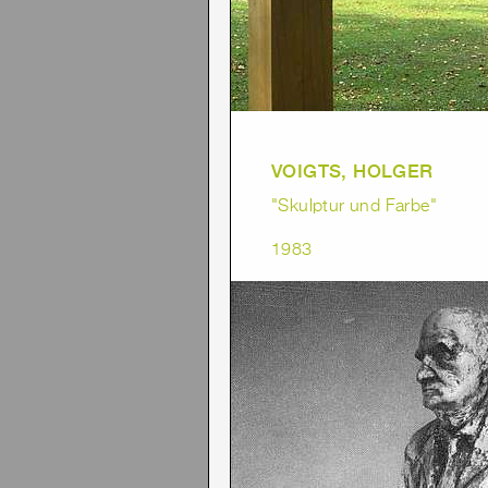
VOIGTS, HOLGER
"Skulptur und Farbe"
1983