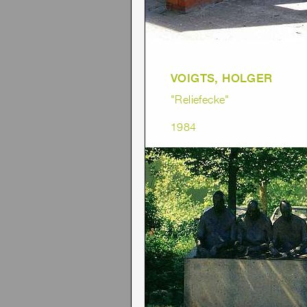
VOIGTS, HOLGER
"Reliefecke"
1984