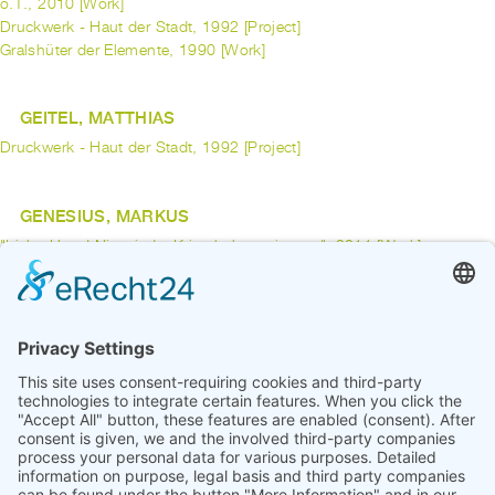
o.T., 2010 [Work]
Druckwerk - Haut der Stadt, 1992 [Project]
Gralshüter der Elemente, 1990 [Work]
GEITEL, MATTHIAS
Druckwerk - Haut der Stadt, 1992 [Project]
GENESIUS, MARKUS
"Liebe Herta! Nie wieder Krieg haben wir ge...", 2011 [Work]
GENZ, ANDREAS
Plattform Bohnenstraße, 2006 [Project]
previous
1
2
3
4
5