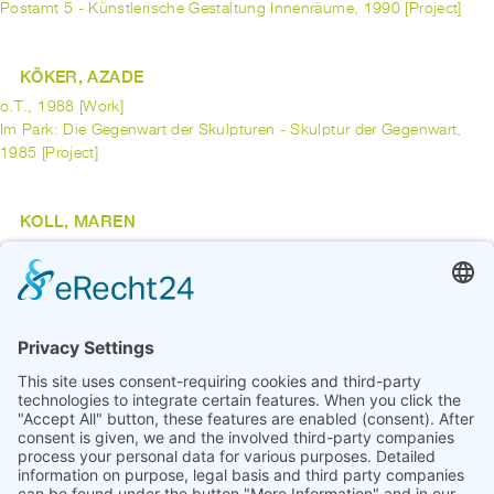
Postamt 5 - Künstlerische Gestaltung Innenräume, 1990 [Project]
KÖKER, AZADE
o.T., 1988 [Work]
Im Park: Die Gegenwart der Skulpturen - Skulptur der Gegenwart,
1985 [Project]
KOLL, MAREN
Mülheimer Strauss ("Bouquet"), 1999 [Work]
Privatgrün-Stadtgrün - Ein KUNSTspaziergang in Bremen-
Schwachhausen, 1997 [Project]
previous
1
...
3
4
5
6
7