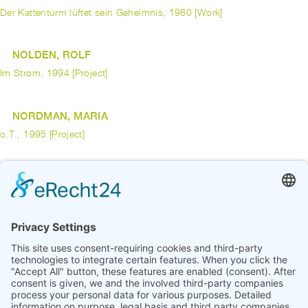
Der Kattenturm lüftet sein Geheimnis, 1980 [Work]
NOLDEN, ROLF
Im Strom, 1994 [Project]
NORDMAN, MARIA
o.T., 1995 [Project]
ODAHARA, LUCAS
Handdialog (nach Kollwitz, nach Clark), 2019 [Work]
previous
1
...
6
7
8
9