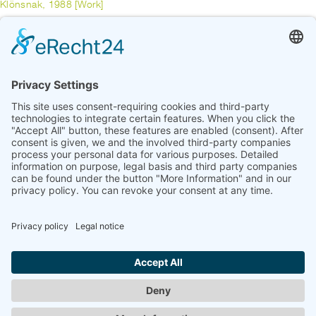
Klönsnak, 1988 [Work]
HUNE, JÜRGEN
Purple Haze, 1984 [Work]
previous
1
2
3
4
5
6
7
8
9
10
11
...
17
next