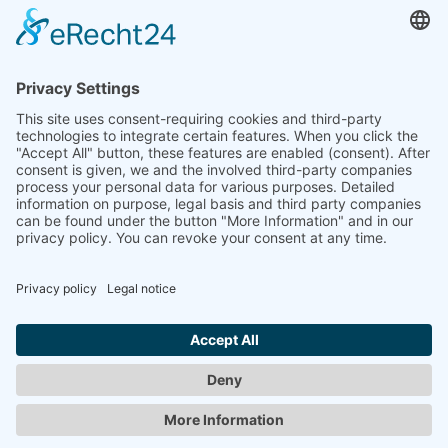
MOONEN, ROB
"Jeder hat einen anderen Traum"
1994
LINK
www.robmoonen.nl
Zurück
© 2008-2026 Senator für Kultur Bremen