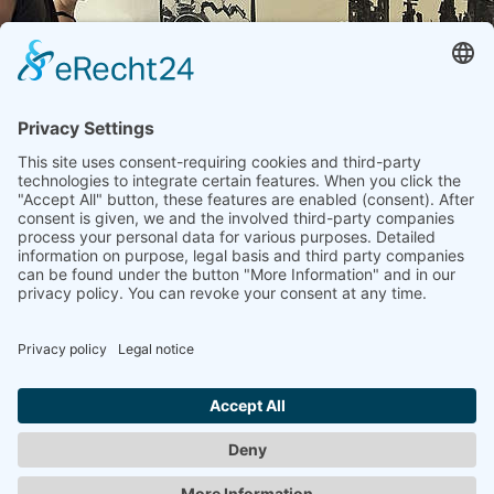
SPROUTBAU,
"Sproutbau. Sommer in Beton. Ein Wohnexperiment in Bremen"
2007
LINK
www.sproutbau.de
Zurück