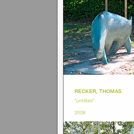
RECKER, THOMAS
"untitled"
2006