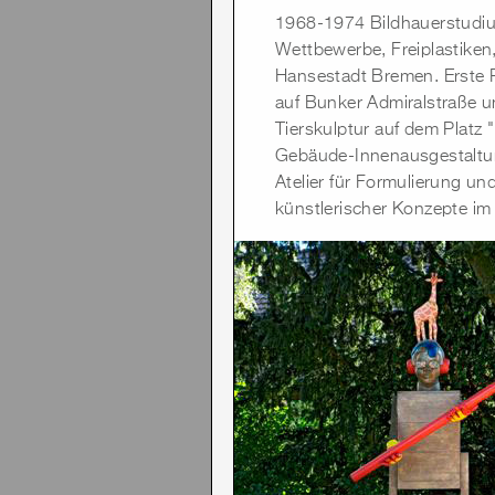
1968-1974 Bildhauerstudium
Wettbewerbe, Freiplastiken
Hansestadt Bremen. Erste 
auf Bunker Admiralstraße 
Tierskulptur auf dem Platz
Gebäude-Innenausgestaltun
Atelier für Formulierung u
künstlerischer Konzepte im