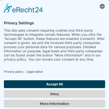
KROEGER, TOBIAS
"Meta Monos"
2019
LINK
www.tobiaskroeger.com
Zurück
© 2008-2026 Senator für Kultur Bremen