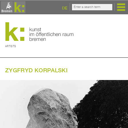
DE
ARTISTS
ZYGFRYD KORPALSKI