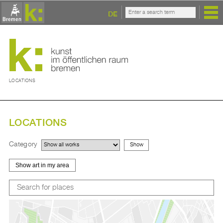
DE
LOCATIONS
LOCATIONS
Category
Show art in my area