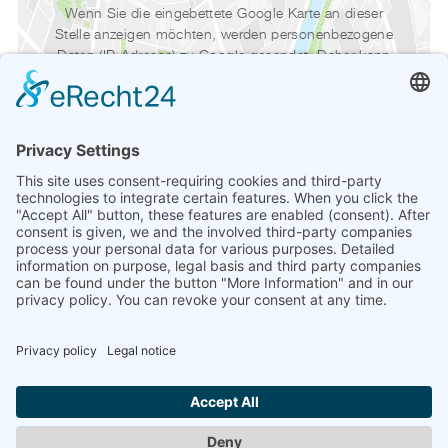
Wenn Sie die eingebettete Google Karte an dieser
Stelle anzeigen möchten, werden personenbezogene
Daten (IP-Adresse) zu Google gesendet. Daher kann
ihr Zugriff auf die Website von Google getrackt
werden.
Wenn Sie den folgenden Link anklicken, wird ein
Cookie auf Ihrem Computer gesetzt, um dieser
Website zu erlauben, Google Maps in ihrem Browser
anzuzeigen. Das Cookie speichert keine
personenbezogenen Daten, es merkt sich lediglich,
dass Sie der Anzeige der Map zugestimmt haben.
Erfahren Sie mehr über diesen Aspekt der
Datenschutzeinstellungen auf dieser Seite:
Datenschutzerklärung
.
Karte anzeigen