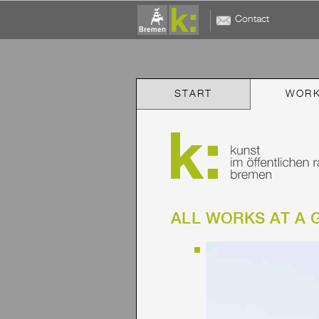
Contact
START
WOR
ALL WORKS AT A 