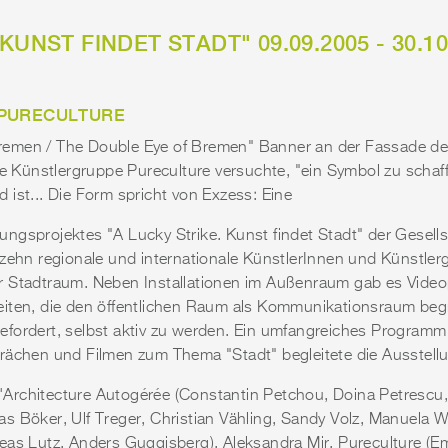
KUNST FINDET STADT" 09.09.2005 - 30.10
PURECULTURE
emen / The Double Eye of Bremen" Banner an der Fassade d
ünstlergruppe Pureculture versuchte, "ein Symbol zu schaff
ist... Die Form spricht von Exzess: Eine
gsprojektes "A Lucky Strike. Kunst findet Stadt" der Gesellsc
 zehn regionale und internationale KünstlerInnen und Künstler
r Stadtraum. Neben Installationen im Außenraum gab es Vide
iten, die den öffentlichen Raum als Kommunikationsraum begr
fordert, selbst aktiv zu werden. Ein umfangreiches Programm
rächen und Filmen zum Thema "Stadt" begleitete die Ausstell
r d'Architecture Autogérée (Constantin Petchou, Doina Petresc
s Böker, Ulf Treger, Christian Vähling, Sandy Volz, Manuela Wo
eas Lutz, Anders Guggisberg), Aleksandra Mir, Pureculture (E