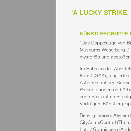
"A LUCKY STRIKE. 
KÜNSTLERGRUPPE 
"Das Doppelauge von Br
Museums Weserburg Die K
mysteriös und abstoßend 
Im Rahmen des Ausstellun
Kunst (GAK), reagierten
Aktionen auf den Breme
Präsentationen und Arbe
auch PassantInnen aufge
Vorträgen, Künstlergesp
Beteiligt waren: Atelie
CityCrimeControl (Thoma
Lutz / Guggisberg (Andr