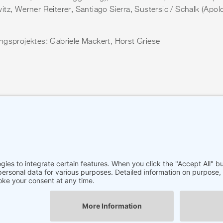
tz, Werner Reiterer, Santiago Sierra, Sustersic / Schalk (Apol
ngsprojektes: Gabriele Mackert, Horst Griese
UNST FINDET STADT. ART TAKES PLACE
lschaft für Aktuelle Kunst / Mackert, Gabriele; Ellßel, Frauke
 gleichnamigen Ausstellung
 Bremen
Imprint
Imprint
Privacy Policy