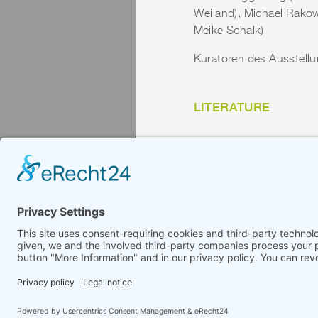
Weiland), Michael Rakowi
Meike Schalk)
Kuratoren des Ausstellu
LITERATURE
A LUCKY STRIKE. K
Herausgeber:
GAK Gesel
Text:
Dokumentation der
ISBN:
3-926865-29-6
Zurück
© 2008-2026 Senator für Kultur