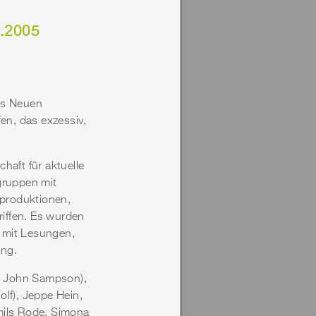
.2005
es Neuen
en, das exzessiv,
haft für aktuelle
gruppen mit
oproduktionen,
iffen. Es wurden
 mit Lesungen,
ung.
u, John Sampson),
lf), Jeppe Hein,
mils Rode, Simona