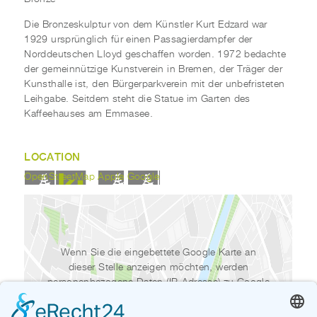
Die Bronzeskulptur von dem Künstler Kurt Edzard war
1929 ursprünglich für einen Passagierdampfer der
Norddeutschen Lloyd geschaffen worden. 1972 bedachte
der gemeinnützige Kunstverein in Bremen, der Träger der
Kunsthalle ist, den Bürgerparkverein mit der unbefristeten
Leihgabe. Seitdem steht die Statue im Garten des
Kaffeehauses am Emmasee.
LOCATION
OpenStreetMap
Apple
Google
Wenn Sie die eingebettete Google Karte an
dieser Stelle anzeigen möchten, werden
personenbezogene Daten (IP-Adresse) zu Google
gesendet. Daher kann ihr Zugriff auf die Website
von Google getrackt werden.