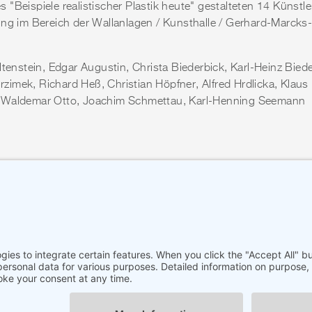
"Beispiele realistischer Plastik heute" gestalteten 14 Künstle
ung im Bereich der Wallanlagen / Kunsthalle / Gerhard-Marcks
ltenstein, Edgar Augustin, Christa Biederbick, Karl-Heinz Biede
imek, Richard Heß, Christian Höpfner, Alfred Hrdlicka, Klaus
 Waldemar Otto, Joachim Schmettau, Karl-Henning Seemann
ISCHER PLASTIK HEUTE
e Bremen / Senator für Wissenschaft und Kunst, Bremen