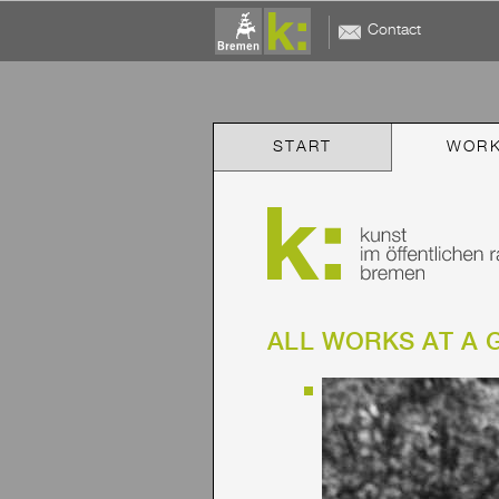
Contact
START
WOR
ALL WORKS AT A 