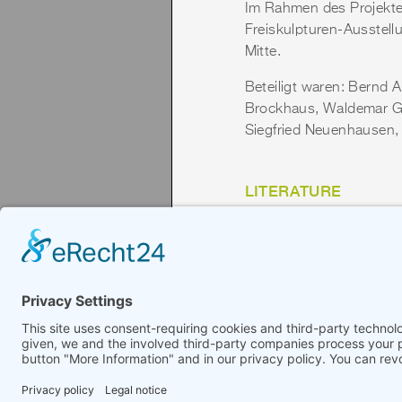
Im Rahmen des Projektes 
Freiskulpturen-Ausstell
Mitte.
Beteiligt waren: Bernd A
Brockhaus, Waldemar Grz
Siegfried Neuenhausen,
LITERATURE
BEISPIELE REALIST
Herausgeber:
Kunsthall
Jahr:
1978
Zurück