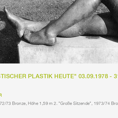
TISCHER PLASTIK HEUTE" 03.09.1978 - 3
R
972/73 Bronze, Höhe 1,59 m 2. "Große Sitzende", 1973/74 Br