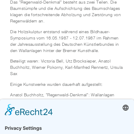
Das "Regenwald-Denkmal" besteht aus zwei Teilen. Die
Baumstümpfe und die Aufschichtung des Baumschlages
klagen die fortschreitende Abholzung und Zerstörung von
Regenwäldern an.
Die Holzskulptur entstand während eines Bildhauer-
Symposiums vom 16.05.1987 - 12.07.1987 im Rahmen
der Jahresausstellung des Deutschen Künstlerbundes in
den Wallanlagen hinter der Bremer Kunsthalle.
Beteiligt waren: Victoria Bell, Utz Brocksieper, Anatol
Buchholtz, Werner Pokorny, Karl-Manfred Rennertz, Ursula
Sax
Einige Kunstwerke wurden dauerhaft aufgestellt:
Anatol Buchholtz, "Regenwald-Denkmal": Wallanlagen
Utz Brocksieper, "o.T.": Sebaldsbrücker Heerstraße
Werner Pokorny, "o.T.": Doventorsteinweg 48 - 52
(Agentur für Arbeit)
Manfred Rennertz "Skulptur für Bremen" alias "Die