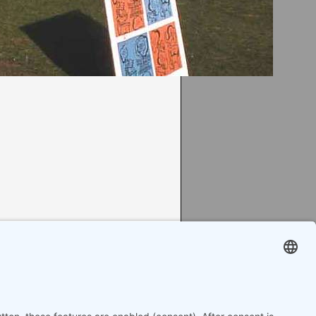
turfest Weserlust
it Hanf, bis sie
an der