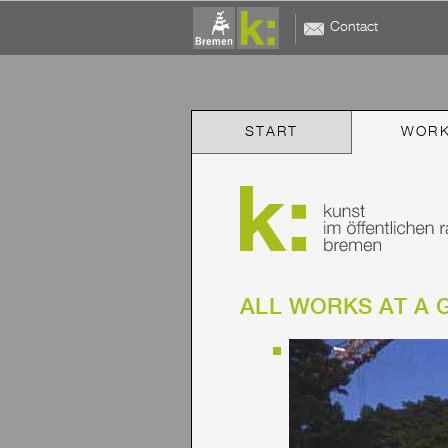
Contact
START
WOR
ALL WORKS AT A 