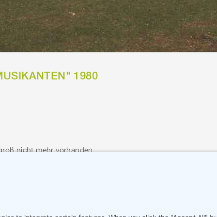
USIKANTEN" 1980
sgroß nicht mehr vorhanden
standen in Zusammenarbeit mit Wilhelm Heer 1979 auf dem Kul
Innen umwickelten die Drahtgestelle der Tierkörper so lange m
. Später erhielten sie ihren Standort bei der Schule / Internat 
user Heerstraße 266 in Bremen - Horn-Lehe.