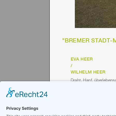
"BREMER STADT-M
EVA HEER
/
WILHELM HEER
Draht, Hanf, überleben
Die großen Figuren ent
am Osterdeich. Besucher
plastisch vollendet waren
Marcusallee, Schwachha