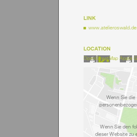
LINK
www.atelieroswald.de
LOCATION
OpenStreetMap
Apple
G
Wenn Sie die 
personenbezogene
Wenn Sie den fo
dieser Website zu 