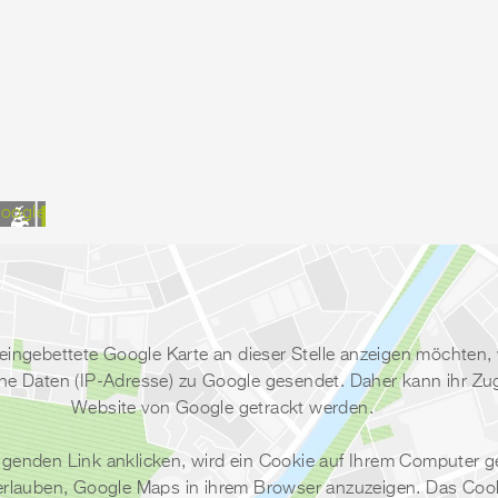
oogle
eingebettete Google Karte an dieser Stelle anzeigen möchten,
 Daten (IP-Adresse) zu Google gesendet. Daher kann ihr Zugri
Website von Google getrackt werden.
lgenden Link anklicken, wird ein Cookie auf Ihrem Computer g
erlauben, Google Maps in ihrem Browser anzuzeigen. Das Cook