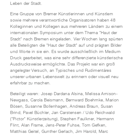
Leben der Stadt.
Eine Gruppe von Bremer Künstlerinnen und Künstlern
sowie mehrere verantwortliche Organisatoren haben 48
Kolleginnen und Kollegen aus mehreren Ländern zu einem
internationalen Symposium unter dem Thema "Haut der
Stadt" nach Bremen eingeladen. Vier Wochen lang spürten
alle Beteiligten die "Haut der Stadt" auf und prägten Bilder
und Worte in sie ein. Es wurde ausschließlich im Medium
Druck gearbeitet, was eine sehr differenzierte künstlerische
Ausdrucksweise ermöglichte. Das Projekt war ein groß
angelegter Versuch, an Typisches und Rudimentäres
unserer urbanen Lebenswelt zu erinnern oder visuell neu
erfahrbar zu machen.
Beteiligt waren: Josep Dardana Alsina, Melissa Arnison-
Newgass, Carola Beismann, Bernward Boehmke, Marion
Bösen, Susanne Bollenhagen, Andreas Braun, Susan
Brind, Pavel Büchler, Jan Carstensen / Udo Reichwald
("Pictor" Künstlerzeitung), Stephen Faulkner, Hermann
Flint, Alan Frame, Jens-Peter Fuhse, Tom Gefken,
Matthias Geitel, Gunther Gerlach, Jim Harold, Marc