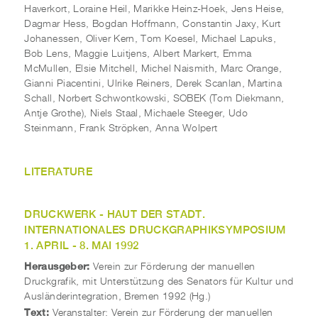
Haverkort, Loraine Heil, Marikke Heinz-Hoek, Jens Heise,
Dagmar Hess, Bogdan Hoffmann, Constantin Jaxy, Kurt
Johanessen, Oliver Kern, Tom Koesel, Michael Lapuks,
Bob Lens, Maggie Luitjens, Albert Markert, Emma
McMullen, Elsie Mitchell, Michel Naismith, Marc Orange,
Gianni Piacentini, Ulrike Reiners, Derek Scanlan, Martina
Schall, Norbert Schwontkowski, SOBEK (Tom Diekmann,
Antje Grothe), Niels Staal, Michaele Steeger, Udo
Steinmann, Frank Ströpken, Anna Wolpert
LITERATURE
DRUCKWERK - HAUT DER STADT.
INTERNATIONALES DRUCKGRAPHIKSYMPOSIUM
1. APRIL - 8. MAI 1992
Herausgeber:
Verein zur Förderung der manuellen
Druckgrafik, mit Unterstützung des Senators für Kultur und
Ausländerintegration, Bremen 1992 (Hg.)
Text:
Veranstalter: Verein zur Förderung der manuellen