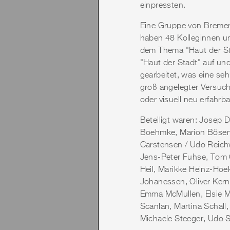
einpressten.
Eine Gruppe von Bremer
haben 48 Kolleginnen u
dem Thema "Haut der Sta
"Haut der Stadt" auf un
gearbeitet, was eine seh
groß angelegter Versuc
oder visuell neu erfahrb
Beteiligt waren: Josep
Boehmke, Marion Bösen,
Carstensen / Udo Reichw
Jens-Peter Fuhse, Tom G
Heil, Marikke Heinz-Ho
Johanessen, Oliver Kern
Emma McMullen, Elsie Mit
Scanlan, Martina Schall
Michaele Steeger, Udo 