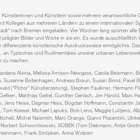
 Künstlerinnen und Künstlern sowie mehrere verantwortliche 
nd Kollegen aus mehreren Ländern zu einem internationalen 
dt" nach Bremen eingeladen. Vier Wochen lang spürten alle Be
d prägten Bilder und Worte in sie ein. Es wurde ausschließlic
r differenzierte künstlerische Ausdrucksweise ermöglichte. Das
h, an Typisches und Rudimentäres unserer urbanen Lebenswelt
ar zu machen.
 Dardana Alsina, Melissa Arnison-Newgass, Carola Beismann, 
 Susanne Bollenhagen, Andreas Braun, Susan Brind, Pavel B
ald ("Pictor" Künstlerzeitung), Stephen Faulkner, Hermann Fli
efken, Matthias Geitel, Gunther Gerlach, Jim Harold, Marc Ha
ek, Jens Heise, Dagmar Hess, Bogdan Hoffmann, Constantin Ja
, Tom Koesel, Michael Lapuks, Bob Lens, Maggie Luitjens, Alb
chell, Michel Naismith, Marc Orange, Gianni Piacentini, Ulrik
, Norbert Schwontkowski, SOBEK (Tom Diekmann, Antje Grothe)
Steinmann, Frank Ströpken, Anna Wolpert