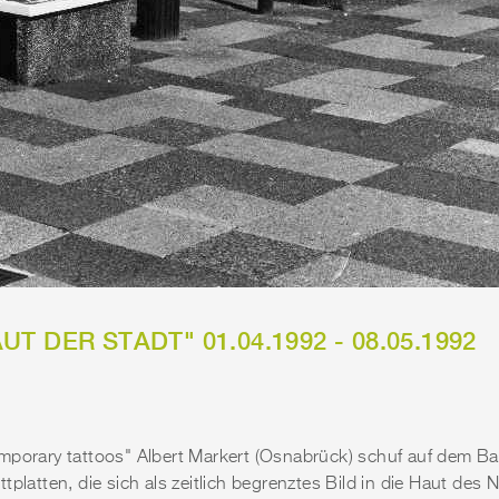
 DER STADT" 01.04.1992 - 08.05.1992
mporary tattoos" Albert Markert (Osnabrück) schuf auf dem B
tplatten, die sich als zeitlich begrenztes Bild in die Haut des 