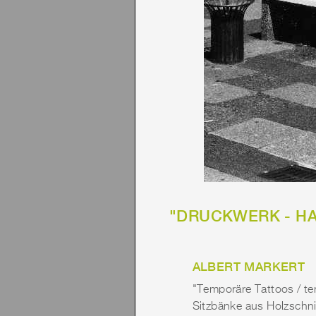
"DRUCKWERK - HAUT
ALBERT MARKERT
"Temporäre Tattoos / te
Sitzbänke aus Holzschnit