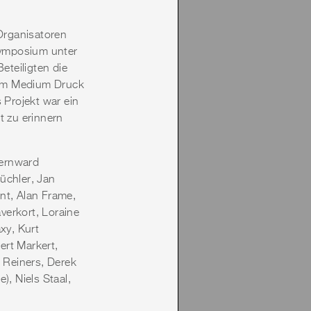
Organisatoren
Symposium unter
teiligten die
h im Medium Druck
 Projekt war ein
 zu erinnern
Bernward
üchler, Jan
nt, Alan Frame,
verkort, Loraine
xy, Kurt
ert Markert,
e Reiners, Derek
, Niels Staal,