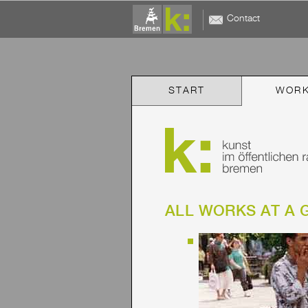
Contact
START
WOR
ALL WORKS AT A 