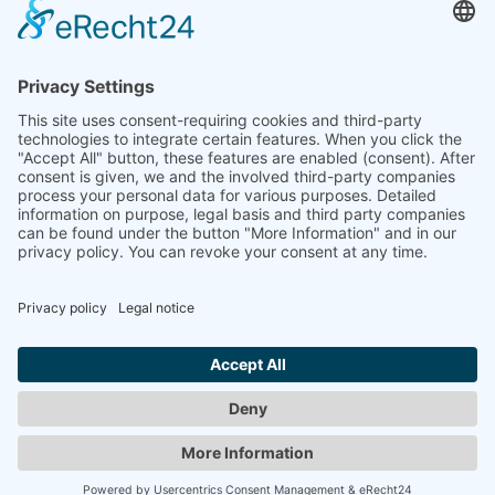
Beteiligt waren: Hajo Antpöhler, Ursula Barwitzki,
Remigiusz Borda, Manfred Hinken, Heini Linkshänder,
Christine Meise, Elke Prieß, Wulf Sternebeck, Wilhelm Wiki
Kurator: Matthias Haun
LITERATURE
EINGRIFFE + KOMMENTARE
Text:
Ein Installationsprojekt im Zentrum von Bremen-
Vegesack 22. August bis 18. September 1992 Gefördert
durch: Beirat Vegesack und Senator für Kultur- und
Ausländerintegration, Bremen
Jahr:
1992
Zurück
© 2008-2026 Senator für Kultur Bremen