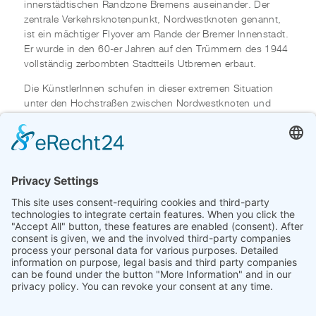
innerstädtischen Randzone Bremens auseinander. Der
zentrale Verkehrsknotenpunkt, Nordwestknoten genannt,
ist ein mächtiger Flyover am Rande der Bremer Innenstadt.
Er wurde in den 60-er Jahren auf den Trümmern des 1944
vollständig zerbombten Stadtteils Utbremen erbaut.
Die KünstlerInnen schufen in dieser extremen Situation
unter den Hochstraßen zwischen Nordwestknoten und
Stephanibrücke Objekte und führten Aktionen durch.
Beteiligt waren folgende KünstlerInnen und
Künstlergruppen: Beeld / Ruimte (Peter v.d. Berg, Joost
Simons, Jos Blersch, Wim Doreleyers, Carine Aartsen),
Buts / Lampe (Thomas Buts, Ekke W. Lampe), ExR (Gunter
Gerlach, Uwe Süchting, Eberhard Syring), Hermann Flint,
Insertion (Yves Tremblay, Guy Blackburn, Mario
Duchesneau), Gruppe Meier (Matthias Jackisch, Christian
Späte, Tobias Stengel), Osmose-Beton (Dominique
Coffignal, Daniel Deroudilhes, Maryse Perienté), paint the
town red (Stefan Micheel, H.S. Winkler), Randlage (Valentin
Rothmaler, Thomas Macharacek und 12 SchülerInnen des
Internatsgymnasiums Schloss Plön), Gino Tavernini, ZZOT