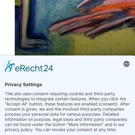
"FRAUENKLINIK KLINIKUM BREMEN-
MITTE - KÜNSTLERISCHE GESTALTUNG
INNENRÄUME" 1985
CHRISTINE PRINZ-HAENSEL
Wandbilder, Tafelbilder, unterschiedliche Größen
Im Rahmen des Projektes gestalteten sieben Künstlerinnen
einzelne Zonen der Frauenklinik des Klinikums Bremen -