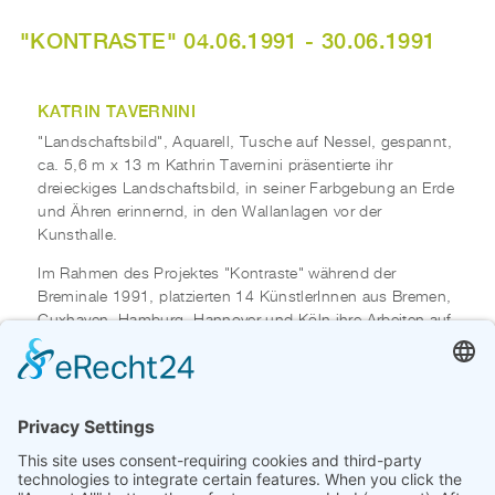
"KONTRASTE" 04.06.1991 - 30.06.1991
KATRIN TAVERNINI
"Landschaftsbild", Aquarell, Tusche auf Nessel, gespannt,
ca. 5,6 m x 13 m Kathrin Tavernini präsentierte ihr
dreieckiges Landschaftsbild, in seiner Farbgebung an Erde
und Ähren erinnernd, in den Wallanlagen vor der
Kunsthalle.
Im Rahmen des Projektes "Kontraste" während der
Breminale 1991, platzierten 14 KünstlerInnen aus Bremen,
Cuxhaven, Hamburg, Hannover und Köln ihre Arbeiten auf
dem Gelände Altenwall / Am Wall und dem Park am
Osterdeich - zwischen dem Trubel der Breminale und der
Beschaulichkeit der Wallanlagen in Bremen - Mitte.
Sie griffen "das Wechselspiel der Widersprüche: Natur -
urbanes Umfeld - Kunst - Ökologie" auf und setzten mit
Installationen, Objekten und Situationen im Park neue