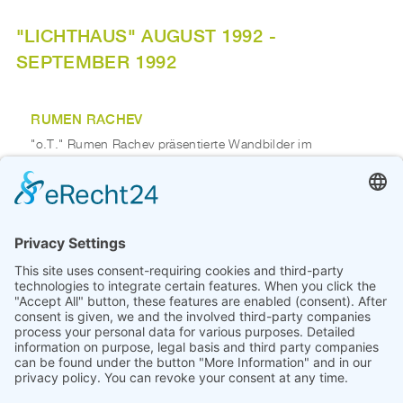
"LICHTHAUS" AUGUST 1992 -
SEPTEMBER 1992
RUMEN RACHEV
"o.T." Rumen Rachev präsentierte Wandbilder im
Lichthaus.
Im Rahmen des Projektes "Lichthaus" setzten sich 21
KünstlerInnen aus Deutschland, den Niederlanden,
Frankreich und Italien vier Wochen lang mit dem seit neun
Jahren leerstehenden "Lichthaus" in der Straße "Use
Akschen" in Bremen - Gröpelingen auseinander. Die dabei
entstandenen Werke und Installationen thematisierten u.a.
die Einbettung des Lichthauses in das industrielle und
urbane Umfeld des AG Weser-Geländes.
Beteiligt waren: Nina Beckmann, Jens Blanke, Nicholas
Bodde, Michel Collet, Sylvia Dierks, Hermann Flint, Claus
Hammer, Cordula von Heymann, Peter Kallfels, Bob Lens,