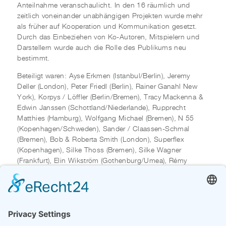
Anteilnahme veranschaulicht. In den 16 räumlich und
zeitlich voneinander unabhängigen Projekten wurde mehr
als früher auf Kooperation und Kommunikation gesetzt.
Durch das Einbeziehen von Ko-Autoren, Mitspielern und
Darstellern wurde auch die Rolle des Publikums neu
bestimmt.
Beteiligt waren: Ayse Erkmen (Istanbul/Berlin), Jeremy
Deller (London), Peter Friedl (Berlin), Rainer Ganahl New
York), Korpys / Löffler (Berlin/Bremen), Tracy Mackenna &
Edwin Janssen (Schottland/Niederlande), Rupprecht
Matthies (Hamburg), Wolfgang Michael (Bremen), N 55
(Kopenhagen/Schweden), Sander / Claassen-Schmal
(Bremen), Bob & Roberta Smith (London), Superflex
(Kopenhagen), Silke Thoss (Bremen), Silke Wagner
(Frankfurt), Elin Wikström (Gothenburg/Umea), Rémy
Zaugg (Mulhouse/Basel)
Kuratoren des Ausstellungsprojektes: Horst Griese, Eva
Schmidt