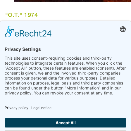
"O.T." 1974
RENÉ ACHT
Gestaltung des Boulevard-Pflasters und der Lichtkuppeln,
Verformung der Lüftungskanäle nicht mehr vorhanden
Auf dem westlichen Boulevard der Universität Bremen in
Bremen - Horn-Lehe, Eingangsbereich der Mensa, wurden
funktionale Konstruktionsteile künstlerisch verfremdet. Das
Künstlerteam René Acht, Klaus Arnold und Peter Nagel
gestaltete folgende Veränderungen:
René Acht verformte das Bodenpflaster vor dem
Mensaeingang zu einem Hügel
Klaus Arnold gestaltete futuristische Polyester-
Lichtkuppeln im Boulevarddach
Peter Nagel ließ den Lüftungskanal zu einem dicken
grünen Knäuel mutieren