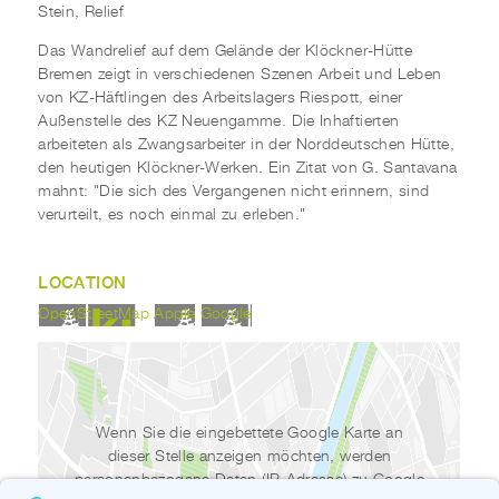
Stein, Relief
Das Wandrelief auf dem Gelände der Klöckner-Hütte
Bremen zeigt in verschiedenen Szenen Arbeit und Leben
von KZ-Häftlingen des Arbeitslagers Riespott, einer
Außenstelle des KZ Neuengamme. Die Inhaftierten
arbeiteten als Zwangsarbeiter in der Norddeutschen Hütte,
den heutigen Klöckner-Werken. Ein Zitat von G. Santavana
mahnt: "Die sich des Vergangenen nicht erinnern, sind
verurteilt, es noch einmal zu erleben."
LOCATION
OpenStreetMap
Apple
Google
Wenn Sie die eingebettete Google Karte an
dieser Stelle anzeigen möchten, werden
personenbezogene Daten (IP-Adresse) zu Google