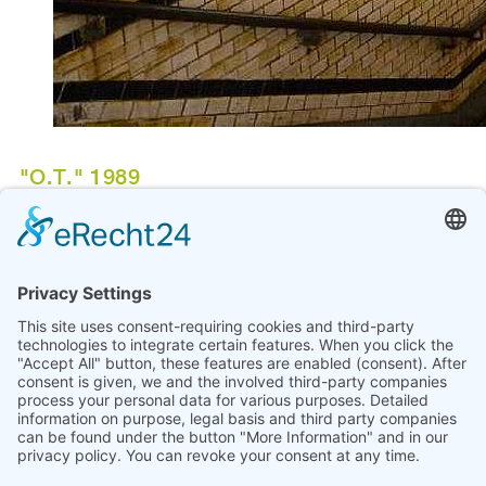
"O.T." 1989
EDELTRAUT RATH
Wandgestaltung, mehrteilig, Holz, Farbe, unterschiedliche
Größen
Die Künstlerinnen Edeltraut Rath und Christine Meise
haben den unansehnlichen Fußgängertunnel des
Bahnhofes Bremen - Sebaldsbrück gestaltet. Auf
geometrischen und organisch geformten Untergründen
aus Holz sind Motive aus der Flora und Fauna wie
Darstellungen von Lurchen, Käfern, Schlangen, Fröschen
und Pflanzen in leuchtenden Farben aufgebracht.