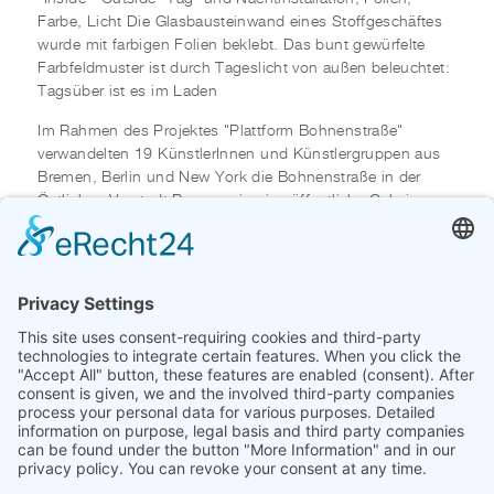
Farbe, Licht Die Glasbausteinwand eines Stoffgeschäftes
wurde mit farbigen Folien beklebt. Das bunt gewürfelte
Farbfeldmuster ist durch Tageslicht von außen beleuchtet:
Tagsüber ist es im Laden
Im Rahmen des Projektes "Plattform Bohnenstraße"
verwandelten 19 KünstlerInnen und Künstlergruppen aus
Bremen, Berlin und New York die Bohnenstraße in der
Östlichen Vorstadt Bremens in eine öffentliche Galerie.
Gezeigt wurden Großprojektionen auf Häuserwänden,
Installationen und Performances.
Beteiligt waren: Aram Bartholl, BNC & Andreas Barghorn,
BNC Jürgen Drews, City Crime Control, Stefan Demming,
Jürgen Drews, Mirjam Dumont, Eric Dunlap, Anja
Fußbach, Andreas Genz, Chika Iljima, Martin Kahrs, Isolde
Loock, Edeltraut Rath, Gertrud Schleising, Wouter Sibum,
Subsonance, Kinki Texas, Wehrtheater Leineweber, Paul
Wiersbinski
Kurator des Projektes: Jürgen Amthor, vormals Drews