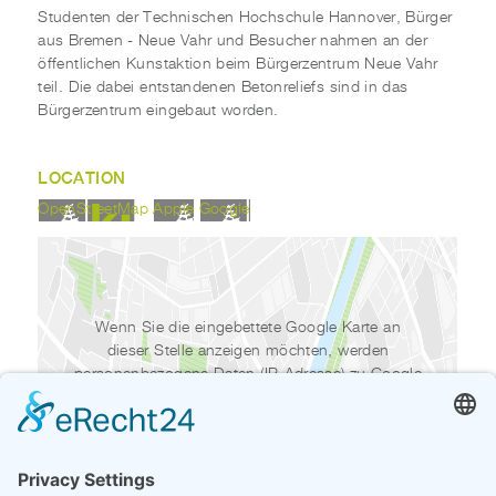
Studenten der Technischen Hochschule Hannover, Bürger
aus Bremen - Neue Vahr und Besucher nahmen an der
öffentlichen Kunstaktion beim Bürgerzentrum Neue Vahr
teil. Die dabei entstandenen Betonreliefs sind in das
Bürgerzentrum eingebaut worden.
LOCATION
OpenStreetMap
Apple
Google
Wenn Sie die eingebettete Google Karte an
dieser Stelle anzeigen möchten, werden
personenbezogene Daten (IP-Adresse) zu Google
gesendet. Daher kann ihr Zugriff auf die Website
von Google getrackt werden.
Wenn Sie den folgenden Link anklicken, wird ein
Cookie auf Ihrem Computer gesetzt, um dieser