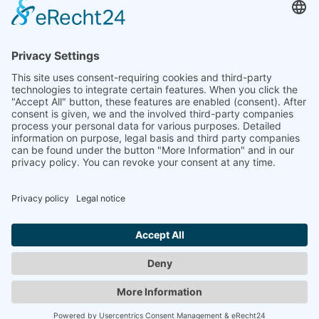
"Gefäß schwarz / blau" Steinzeug 1230 Ã‚Â°C
Im Rahmen des Projektes "Skulpturen Innen - Außen"
stellten 22 Studierende von Professor Altenstein
(Hochschule für Künste Bremen) Skulpturen und Objekte
in verschiedenen Klinikgebäuden auf dem Gelände des
ehemaligen Zentralkrankenhauses St.-Jürgen-Straße
(heute: Klinikum Bremen-Mitte) und im dazugehörigen Park
aus.
Beteiligt waren: Frauke Alber, Jörg Bussmann, Ilja
Daubenspeck, Gisela Eufe, Christoph Fischer, Ulrike
Gölner, Peter Herrmann, Rainer Krause, Juliane Laitzsch,
Wolfgang Ludewig, Ulrike Möhle-Wienecke, Ralf
Ostendorf, Cordula Prieser, Barbara Puppa, Thomas
Rissler, Reinhard Rosel, Ute Safrin, Stefan Saxen, Martin
Schuler, Mareike Seegers, Ingo Vetter, Silvia Siemes
Zurück
© 2008-2026 Senator für Kultur Bremen