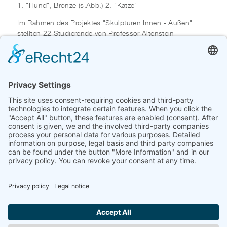
1. "Hund", Bronze (s.Abb.) 2. "Katze"
Im Rahmen des Projektes "Skulpturen Innen - Außen"
stellten 22 Studierende von Professor Altenstein
(Hochschule für Künste Bremen) Skulpturen und Objekte
in verschiedenen Klinikgebäuden auf dem Gelände des
ehemaligen Zentralkrankenhauses St.-Jürgen-Straße
(heute: Klinikum Bremen-Mitte) und im dazugehörigen Park
aus.
Beteiligt waren: Frauke Alber, Jörg Bussmann, Ilja
Daubenspeck, Gisela Eufe, Christoph Fischer, Ulrike
Gölner, Peter Herrmann, Rainer Krause, Juliane Laitzsch,
Wolfgang Ludewig, Ulrike Möhle-Wienecke, Ralf
Ostendorf, Cordula Prieser, Barbara Puppa, Thomas
Rissler, Reinhard Rosel, Ute Safrin, Stefan Saxen, Martin
Schuler, Mareike Seegers, Ingo Vetter, Silvia Siemes
LINK
www.fischer-worpswede.de