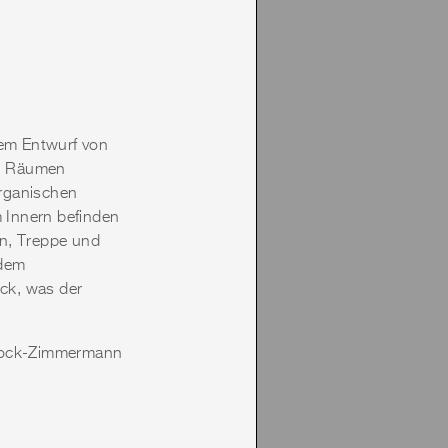
em Entwurf von
en Räumen
organischen
m Innern befinden
en, Treppe und
 dem
ck, was der
brock-Zimmermann