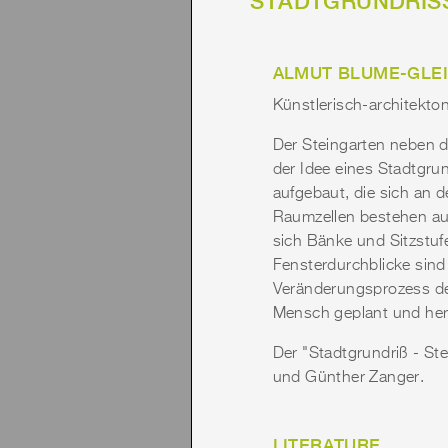
"STADTGRUNDRISS 
ALMUT BLUME-GLE
Künstlerisch-architekton
Der Steingarten neben 
der Idee eines Stadtgru
aufgebaut, die sich an d
Raumzellen bestehen aus 
sich Bänke und Sitzstuf
Fensterdurchblicke sind
Veränderungsprozess de
Mensch geplant und herg
Der "Stadtgrundriß - S
und Günther Zanger.
LITERATURE