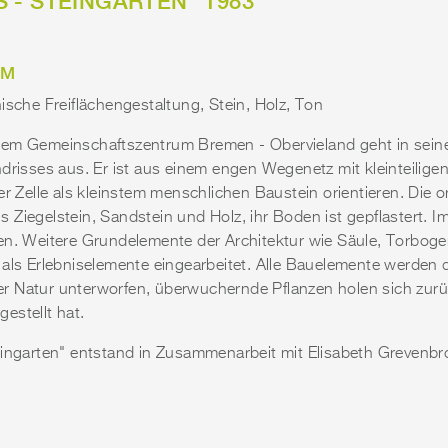
- STEINGARTEN" 1983
IM
ische Freiflächengestaltung, Stein, Holz, Ton
dem Gemeinschaftszentrum Bremen - Obervieland geht in sein
ndrisses aus. Er ist aus einem engen Wegenetz mit kleinteilig
er Zelle als kleinstem menschlichen Baustein orientieren. Die 
Ziegelstein, Sandstein und Holz, ihr Boden ist gepflastert. I
en. Weitere Grundelemente der Architektur wie Säule, Torbog
 als Erlebniselemente eingearbeitet. Alle Bauelemente werden
r Natur unterworfen, überwuchernde Pflanzen holen sich zurü
estellt hat.
teingarten" entstand in Zusammenarbeit mit Elisabeth Greven