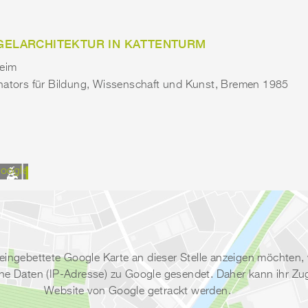
EGELARCHITEKTUR IN KATTENTURM
eim
nators für Bildung, Wissenschaft und Kunst, Bremen 1985
oogle
eingebettete Google Karte an dieser Stelle anzeigen möchten,
 Daten (IP-Adresse) zu Google gesendet. Daher kann ihr Zugri
Website von Google getrackt werden.