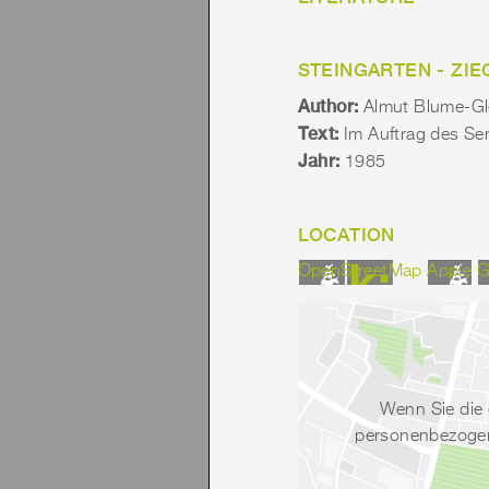
STEINGARTEN - ZI
Author:
Almut Blume-Gl
Text:
Im Auftrag des Se
Jahr:
1985
LOCATION
OpenStreetMap
Apple
G
Wenn Sie die 
personenbezogene